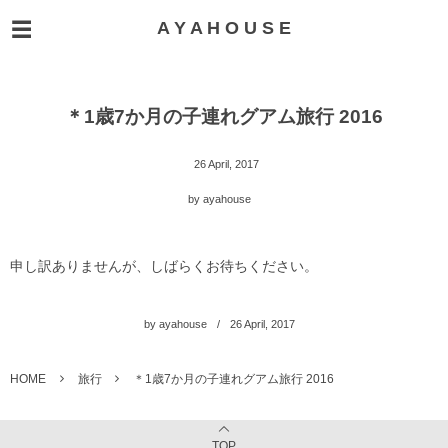
A Y A H O U S E
＊1歳7か月の子連れグアム旅行 2016
26
April
,
2017
by
ayahouse
申し訳ありませんが、しばらくお待ちください。
by
ayahouse
26
April
,
2017
HOME
旅行
＊1歳7か月の子連れグアム旅行 2016
TOP