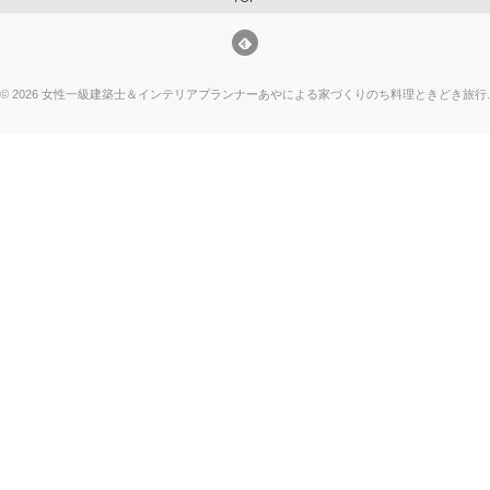
©
2026
女性一級建築士＆インテリアプランナーあやによる家づくりのち料理ときどき旅行
.